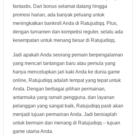
fantastis. Dari bonus selamat datang hingga
promosi harian, ada banyak peluang untuk
meningkatkan bankroll Anda di Ratujudiqq. Plus,
dengan turnamen dan kompetisi reguler, selalu ada
kesempatan untuk menang besar di Ratujudiqq.
Jadi apakah Anda seorang pemain berpengalaman
yang mencari tantangan baru atau pemula yang
hanya mencelupkan jari kaki Anda ke dunia game
online, Ratujudiqq adalah tempat yang tepat untuk
Anda. Dengan berbagai pilihan permainan,
antarmuka yang ramah pengguna, dan layanan
pelanggan yang sangat baik, Ratujudiqq pasti akan
menjadi tujuan permainan Anda. Jadi bersiaplah
untuk bermain dan menang di Ratujudiqq – tujuan
game utama Anda.