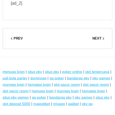
[ad_2]
PREV
NEXT
menuqq login
|
situs pkv
|
situs pkv
|
poker online
|
slot terpercaya
|
judi bola parlay
|
dominoqq
|
qq poker
|
bandarqq pkv
|
pkv games
|
murniqq login
|
hematqq login
|
slot gacor resmi
|
slot gacor resmi
|
slot gacor resmi
|
menuqq login
|
murniqq login
|
hematqq login
|
situs pkv games
|
qq poker
|
bandarqq pkv
|
pkv games
|
situs pkv
|
slot deposit 5000
|
majestibet
|
miyaqq
|
gajibet
|
pkv qq