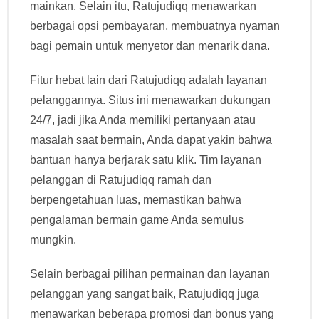
mainkan. Selain itu, Ratujudiqq menawarkan
berbagai opsi pembayaran, membuatnya nyaman
bagi pemain untuk menyetor dan menarik dana.
Fitur hebat lain dari Ratujudiqq adalah layanan
pelanggannya. Situs ini menawarkan dukungan
24/7, jadi jika Anda memiliki pertanyaan atau
masalah saat bermain, Anda dapat yakin bahwa
bantuan hanya berjarak satu klik. Tim layanan
pelanggan di Ratujudiqq ramah dan
berpengetahuan luas, memastikan bahwa
pengalaman bermain game Anda semulus
mungkin.
Selain berbagai pilihan permainan dan layanan
pelanggan yang sangat baik, Ratujudiqq juga
menawarkan beberapa promosi dan bonus yang