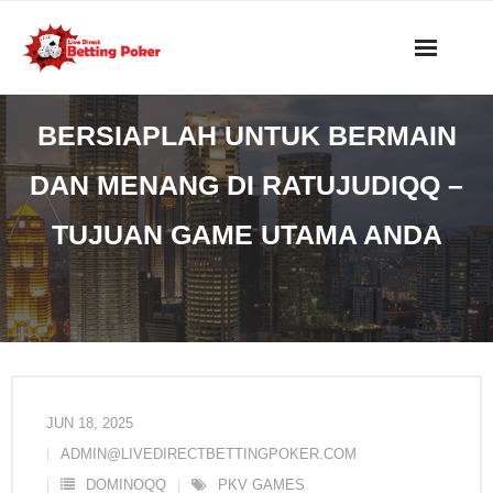
Skip
to
content
BERSIAPLAH UNTUK BERMAIN
DAN MENANG DI RATUJUDIQQ –
TUJUAN GAME UTAMA ANDA
JUN 18, 2025
ADMIN@LIVEDIRECTBETTINGPOKER.COM
DOMINOQQ
PKV GAMES