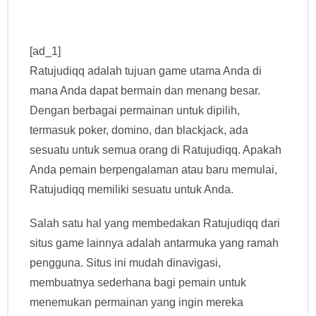
[ad_1]
Ratujudiqq adalah tujuan game utama Anda di
mana Anda dapat bermain dan menang besar.
Dengan berbagai permainan untuk dipilih,
termasuk poker, domino, dan blackjack, ada
sesuatu untuk semua orang di Ratujudiqq. Apakah
Anda pemain berpengalaman atau baru memulai,
Ratujudiqq memiliki sesuatu untuk Anda.
Salah satu hal yang membedakan Ratujudiqq dari
situs game lainnya adalah antarmuka yang ramah
pengguna. Situs ini mudah dinavigasi,
membuatnya sederhana bagi pemain untuk
menemukan permainan yang ingin mereka