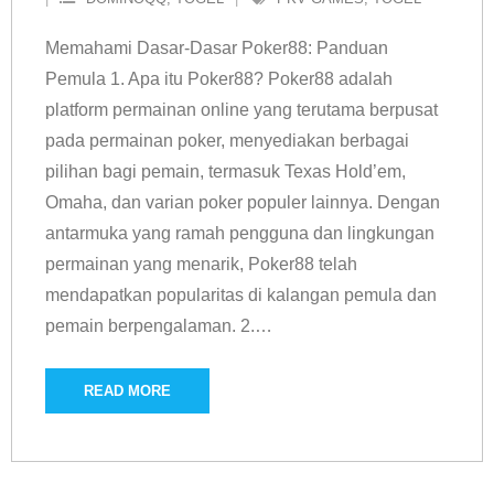
Memahami Dasar-Dasar Poker88: Panduan
Pemula 1. Apa itu Poker88? Poker88 adalah
platform permainan online yang terutama berpusat
pada permainan poker, menyediakan berbagai
pilihan bagi pemain, termasuk Texas Hold’em,
Omaha, dan varian poker populer lainnya. Dengan
antarmuka yang ramah pengguna dan lingkungan
permainan yang menarik, Poker88 telah
mendapatkan popularitas di kalangan pemula dan
pemain berpengalaman. 2.
…
READ MORE