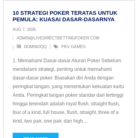
10 STRATEGI POKER TERATAS UNTUK
PEMULA: KUASAI DASAR-DASARNYA
AUG 7, 2026
ADMIN@LIVEDIRECTBETTINGPOKER.COM
DOMINOQQ
PKV GAMES
1. Memahami Dasar-dasar Aturan Poker Sebelum
mendalami strategi, penting untuk memahami
dasar-dasar poker. Biasakan diri Anda dengan
peringkat tangan, yang menentukan kekuatan kartu
Anda. Peringkat tangan poker standar dari tertinggi
hingga terendah adalah royal flush, straight flush,
four of a kind, full house, flush, straight, three of a
kind, two pair, one pair, dan high
…