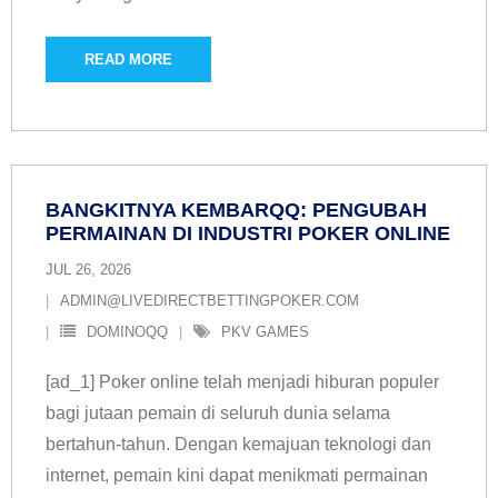
READ MORE
BANGKITNYA KEMBARQQ: PENGUBAH
PERMAINAN DI INDUSTRI POKER ONLINE
JUL 26, 2026
ADMIN@LIVEDIRECTBETTINGPOKER.COM
DOMINOQQ
PKV GAMES
[ad_1] Poker online telah menjadi hiburan populer
bagi jutaan pemain di seluruh dunia selama
bertahun-tahun. Dengan kemajuan teknologi dan
internet, pemain kini dapat menikmati permainan