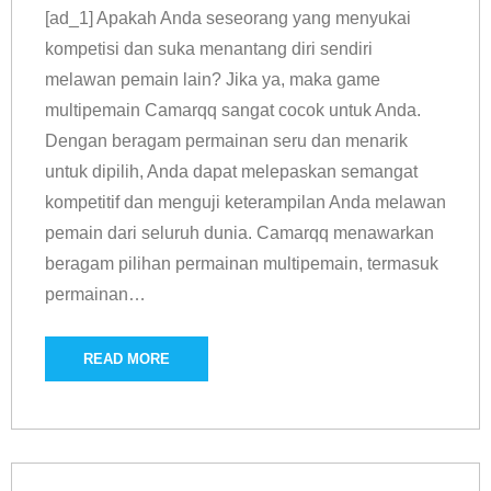
[ad_1] Apakah Anda seseorang yang menyukai
kompetisi dan suka menantang diri sendiri
melawan pemain lain? Jika ya, maka game
multipemain Camarqq sangat cocok untuk Anda.
Dengan beragam permainan seru dan menarik
untuk dipilih, Anda dapat melepaskan semangat
kompetitif dan menguji keterampilan Anda melawan
pemain dari seluruh dunia. Camarqq menawarkan
beragam pilihan permainan multipemain, termasuk
permainan
…
READ MORE