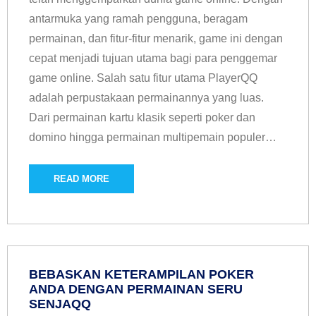
antarmuka yang ramah pengguna, beragam
permainan, dan fitur-fitur menarik, game ini dengan
cepat menjadi tujuan utama bagi para penggemar
game online. Salah satu fitur utama PlayerQQ
adalah perpustakaan permainannya yang luas.
Dari permainan kartu klasik seperti poker dan
domino hingga permainan multipemain populer
…
READ MORE
BEBASKAN KETERAMPILAN POKER
ANDA DENGAN PERMAINAN SERU
SENJAQQ