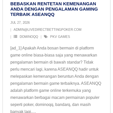
BEBASKAN RENTETAN KEMENANGAN
ANDA DENGAN PENGALAMAN GAMING
TERBAIK ASEANQQ
JUL 27, 2026
ADMIN@LIVEDIRECTBETTINGPOKER.COM
DOMINOQQ
PKV GAMES
[ad_1] Apakah Anda bosan bermain di platform
game online biasa-biasa saja yang menawarkan
pengalaman bermain di bawah standar? Tidak
perlu mencari lagi, karena ASEANQQ hadir untuk
melepaskan kemenangan beruntun Anda dengan
pengalaman bermain game terbaiknya. ASEANQQ
adalah platform game online terkemuka yang
menawarkan berbagai macam permainan populer
seperti poker, dominoqq, bandarq, dan masih
banyak lagi.
…