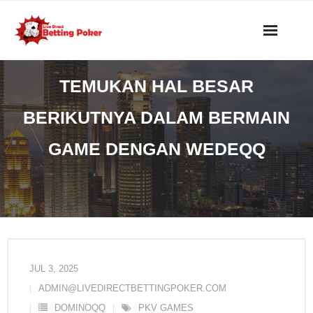
Skip
to
content
TEMUKAN HAL BESAR
BERIKUTNYA DALAM BERMAIN
GAME DENGAN WEDEQQ
JUL 3, 2025
ADMIN@LIVEDIRECTBETTINGPOKER.COM
DOMINOQQ
PKV GAMES