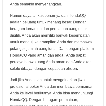
Anda semakin menyenangkan.
Namun daya tarik sebenarnya dari HondaQQ
adalah peluang untuk menang besar. Dengan
beragam turnamen dan permainan uang untuk
dipilih, Anda akan memiliki banyak kesempatan
untuk menguji keterampilan Anda dan membawa
pulang sejumlah uang tunai. Dan dengan platform
HondaQQ yang aman dan andal, Anda dapat
percaya bahwa uang Anda aman dan Anda akan
selalu dibayar dengan cepat dan efisien.
Jadi jika Anda siap untuk mengeluarkan jiwa
profesional poker Anda dan membawa permainan
Anda ke level berikutnya, Anda bisa mengunjungi
HondaQQ. Dengan beragam permainan,