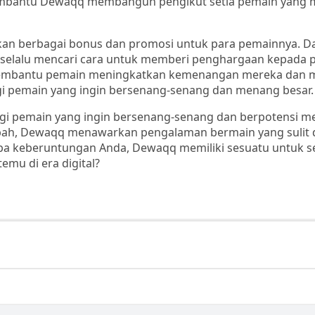
embantu Dewaqq membangun pengikut setia pemain yang m
an berbagai bonus dan promosi untuk para pemainnya. Da
qq selalu mencari cara untuk memberi penghargaan kepad
 membantu pemain meningkatkan kemenangan mereka dan 
gi pemain yang ingin bersenang-senang dan menang besar.
gi pemain yang ingin bersenang-senang dan berpotensi me
ah, Dewaqq menawarkan pengalaman bermain yang sulit d
ba keberuntungan Anda, Dewaqq memiliki sesuatu untuk s
mu di era digital?