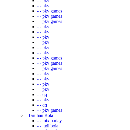
- - pkv
- - pkv
- - pkv games
- - pkv games
- - pkv games
- - pkv
- - pkv
- - pkv
- - pkv
- - pkv
- - pkv
- - pkv games
- - pkv games
- - pkv games
- - pkv
- - pkv
- - pkv
- - pkv
- - qq
- - pkv
- - qq
- - pkv games
- Taruhan Bola
- - mix parlay
- - judi bola