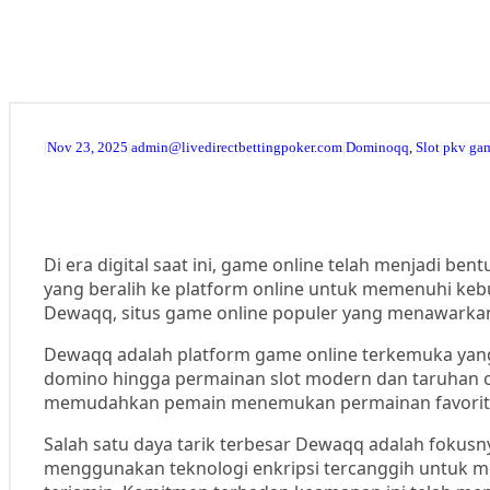
Nov 23, 2025
admin@livedirectbettingpoker.com
Dominoqq
,
Slot
pkv ga
Di era digital saat ini, game online telah menjadi b
yang beralih ke platform online untuk memenuhi keb
Dewaqq, situs game online populer yang menawarka
Dewaqq adalah platform game online terkemuka yang
domino hingga permainan slot modern dan taruhan o
memudahkan pemain menemukan permainan favorit 
Salah satu daya tarik terbesar Dewaqq adalah fokus
menggunakan teknologi enkripsi tercanggih untuk m