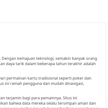
nia. Dengan kemajuan teknologi, semakin banyak orang
n daya tarik dalam beberapa tahun terakhir adalah
i permainan kartu tradisional seperti poker dan
us ini ramah pengguna dan mudah dinavigasi,
 terjamin bagi para pemainnya. Situs ini
tikan bahwa data mereka selalu tersimpan aman dan