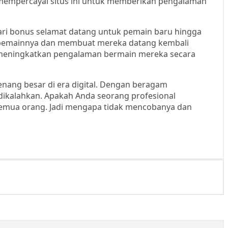
empercayai situs ini untuk memberikan pengalaman
ri bonus selamat datang untuk pemain baru hingga
a pemainnya dan membuat mereka datang kembali
meningkatkan pengalaman bermain mereka secara
nang besar di era digital. Dengan beragam
ikalahkan. Apakah Anda seorang profesional
emua orang. Jadi mengapa tidak mencobanya dan