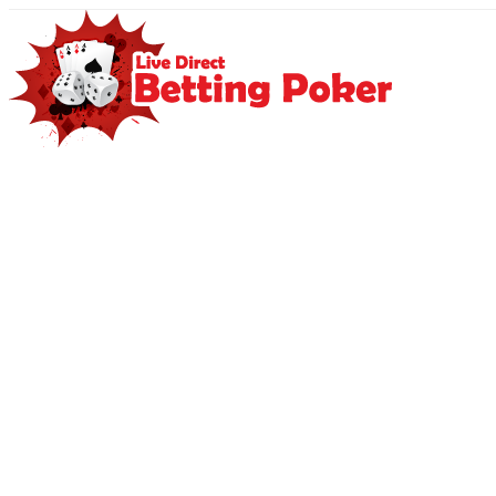
Skip to content