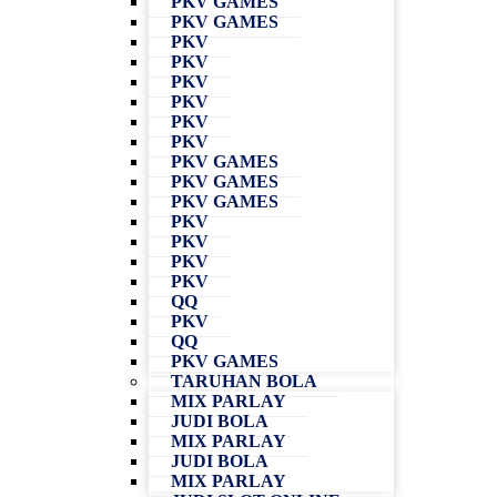
PKV GAMES
PKV GAMES
PKV
PKV
PKV
PKV
PKV
PKV
PKV GAMES
PKV GAMES
PKV GAMES
PKV
PKV
PKV
PKV
QQ
PKV
QQ
PKV GAMES
TARUHAN BOLA
MIX PARLAY
JUDI BOLA
MIX PARLAY
JUDI BOLA
MIX PARLAY