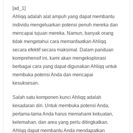
[ad_1]
Ahliqq adalah alat ampuh yang dapat membantu
individu mengeluarkan potensi penuh mereka dan
mencapai tujuan mereka. Namun, banyak orang
tidak mengetahui cara memanfaatkan Ahliqq
secara efektif secara maksimal. Dalam panduan
komprehensif ini, kami akan mengeksplorasi
berbagai cara yang dapat digunakan Ahliqq untuk
membuka potensi Anda dan mencapai
kesuksesan.
Salah satu komponen kunci Ahliqq adalah
kesadaran diri. Untuk membuka potensi Anda,
pertama-tama Anda harus memahami kekuatan,
kelemahan, dan area yang perlu ditingkatkan.
Ahliqq dapat membantu Anda mendapatkan