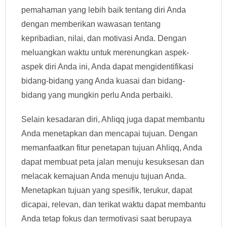
pemahaman yang lebih baik tentang diri Anda
dengan memberikan wawasan tentang
kepribadian, nilai, dan motivasi Anda. Dengan
meluangkan waktu untuk merenungkan aspek-
aspek diri Anda ini, Anda dapat mengidentifikasi
bidang-bidang yang Anda kuasai dan bidang-
bidang yang mungkin perlu Anda perbaiki.
Selain kesadaran diri, Ahliqq juga dapat membantu
Anda menetapkan dan mencapai tujuan. Dengan
memanfaatkan fitur penetapan tujuan Ahliqq, Anda
dapat membuat peta jalan menuju kesuksesan dan
melacak kemajuan Anda menuju tujuan Anda.
Menetapkan tujuan yang spesifik, terukur, dapat
dicapai, relevan, dan terikat waktu dapat membantu
Anda tetap fokus dan termotivasi saat berupaya