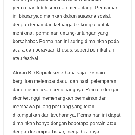
permainan lebih seru dan menantang. Permainan
ini biasanya dimainkan dalam suasana sosial,
dengan teman dan keluarga berkumpul untuk
menikmati permainan untung-untungan yang
bersahabat. Permainan ini sering dimainkan pada
acara dan perayaan khusus, seperti pernikahan
atau festival.
Aturan BD Koprok sederhana saja. Pemain
bergiliran melempar dadu, dan hasil pelemparan
dadu menentukan pemenangnya. Pemain dengan
skor tertinggi memenangkan permainan dan
membawa pulang pot uang yang telah
dikumpulkan dari taruhannya. Permainan ini dapat
dimainkan hanya dengan beberapa pemain atau
dengan kelompok besar, menjadikannya