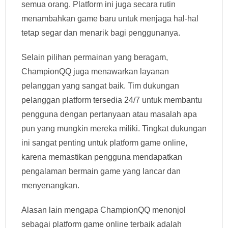
semua orang. Platform ini juga secara rutin
menambahkan game baru untuk menjaga hal-hal
tetap segar dan menarik bagi penggunanya.
Selain pilihan permainan yang beragam,
ChampionQQ juga menawarkan layanan
pelanggan yang sangat baik. Tim dukungan
pelanggan platform tersedia 24/7 untuk membantu
pengguna dengan pertanyaan atau masalah apa
pun yang mungkin mereka miliki. Tingkat dukungan
ini sangat penting untuk platform game online,
karena memastikan pengguna mendapatkan
pengalaman bermain game yang lancar dan
menyenangkan.
Alasan lain mengapa ChampionQQ menonjol
sebagai platform game online terbaik adalah