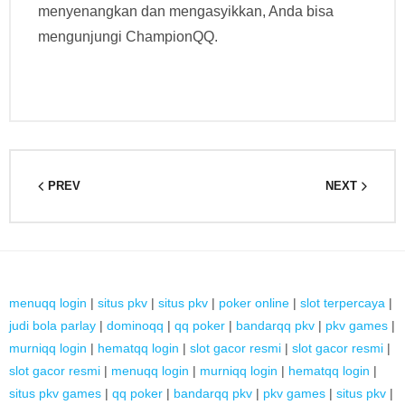
menyenangkan dan mengasyikkan, Anda bisa
mengunjungi ChampionQQ.
PREV
NEXT
menuqq login
|
situs pkv
|
situs pkv
|
poker online
|
slot terpercaya
|
judi bola parlay
|
dominoqq
|
qq poker
|
bandarqq pkv
|
pkv games
|
murniqq login
|
hematqq login
|
slot gacor resmi
|
slot gacor resmi
|
slot gacor resmi
|
menuqq login
|
murniqq login
|
hematqq login
|
situs pkv games
|
qq poker
|
bandarqq pkv
|
pkv games
|
situs pkv
|