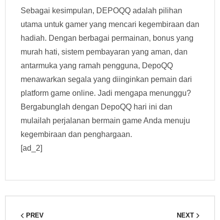
Sebagai kesimpulan, DEPOQQ adalah pilihan
utama untuk gamer yang mencari kegembiraan dan
hadiah. Dengan berbagai permainan, bonus yang
murah hati, sistem pembayaran yang aman, dan
antarmuka yang ramah pengguna, DepoQQ
menawarkan segala yang diinginkan pemain dari
platform game online. Jadi mengapa menunggu?
Bergabunglah dengan DepoQQ hari ini dan
mulailah perjalanan bermain game Anda menuju
kegembiraan dan penghargaan.
[ad_2]
PREV
NEXT