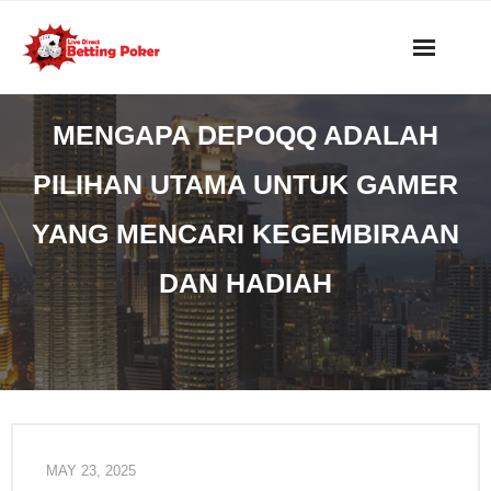
Skip
to
content
MENGAPA DEPOQQ ADALAH
PILIHAN UTAMA UNTUK GAMER
YANG MENCARI KEGEMBIRAAN
DAN HADIAH
MAY 23, 2025