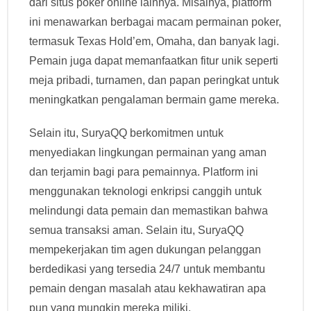
dari situs poker online lainnya. Misalnya, platform
ini menawarkan berbagai macam permainan poker,
termasuk Texas Hold’em, Omaha, dan banyak lagi.
Pemain juga dapat memanfaatkan fitur unik seperti
meja pribadi, turnamen, dan papan peringkat untuk
meningkatkan pengalaman bermain game mereka.
Selain itu, SuryaQQ berkomitmen untuk
menyediakan lingkungan permainan yang aman
dan terjamin bagi para pemainnya. Platform ini
menggunakan teknologi enkripsi canggih untuk
melindungi data pemain dan memastikan bahwa
semua transaksi aman. Selain itu, SuryaQQ
mempekerjakan tim agen dukungan pelanggan
berdedikasi yang tersedia 24/7 untuk membantu
pemain dengan masalah atau kekhawatiran apa
pun yang mungkin mereka miliki.