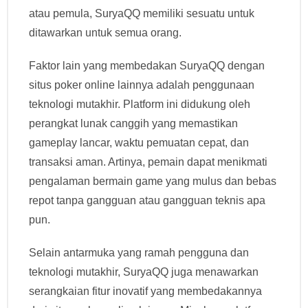
atau pemula, SuryaQQ memiliki sesuatu untuk
ditawarkan untuk semua orang.
Faktor lain yang membedakan SuryaQQ dengan
situs poker online lainnya adalah penggunaan
teknologi mutakhir. Platform ini didukung oleh
perangkat lunak canggih yang memastikan
gameplay lancar, waktu pemuatan cepat, dan
transaksi aman. Artinya, pemain dapat menikmati
pengalaman bermain game yang mulus dan bebas
repot tanpa gangguan atau gangguan teknis apa
pun.
Selain antarmuka yang ramah pengguna dan
teknologi mutakhir, SuryaQQ juga menawarkan
serangkaian fitur inovatif yang membedakannya