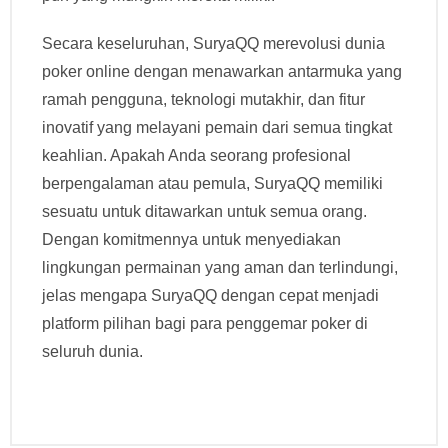
Secara keseluruhan, SuryaQQ merevolusi dunia
poker online dengan menawarkan antarmuka yang
ramah pengguna, teknologi mutakhir, dan fitur
inovatif yang melayani pemain dari semua tingkat
keahlian. Apakah Anda seorang profesional
berpengalaman atau pemula, SuryaQQ memiliki
sesuatu untuk ditawarkan untuk semua orang.
Dengan komitmennya untuk menyediakan
lingkungan permainan yang aman dan terlindungi,
jelas mengapa SuryaQQ dengan cepat menjadi
platform pilihan bagi para penggemar poker di
seluruh dunia.