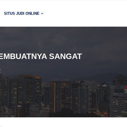
SITUS JUDI ONLINE
MEMBUATNYA SANGAT
R