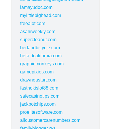
iamayudoc.com
mylittlebighead.com
freealot.com
asahiweekly.com
supercleanut.com
bedandbicycle.com
heraldcalifornia.com
graphicmonkeys.com
gamepixies.com
drawneastart.com
fasthokislot88.com
safecasinotips.com
jackpotchips.com
proelitesoftware.com
allcustomercarenumbers.com
familyblogger.xyz