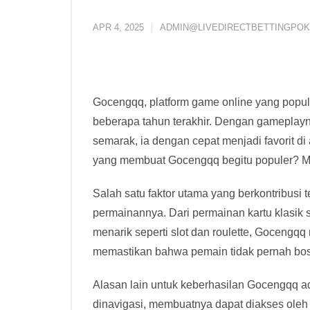
APR 4, 2025
ADMIN@LIVEDIRECTBETTINGPO
Gocengqq, platform game online yang popu
beberapa tahun terakhir. Dengan gameplaynya
semarak, ia dengan cepat menjadi favorit di
yang membuat Gocengqq begitu populer? Mari
Salah satu faktor utama yang berkontribusi
permainannya. Dari permainan kartu klasik 
menarik seperti slot dan roulette, Gocengq
memastikan bahwa pemain tidak pernah bosa
Alasan lain untuk keberhasilan Gocengqq a
dinavigasi, membuatnya dapat diakses ole