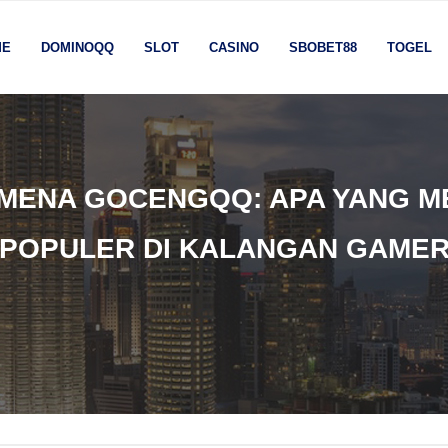
ME
DOMINOQQ
SLOT
CASINO
SBOBET88
TOGEL
MENA GOCENGQQ: APA YANG 
POPULER DI KALANGAN GAME