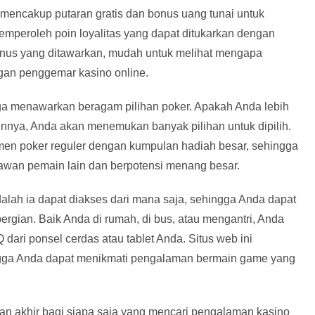
encakup putaran gratis dan bonus uang tunai untuk
memperoleh poin loyalitas yang dapat ditukarkan dengan
nus yang ditawarkan, mudah untuk melihat mengapa
ngan penggemar kasino online.
ga menawarkan beragam pilihan poker. Apakah Anda lebih
innya, Anda akan menemukan banyak pilihan untuk dipilih.
men poker reguler dengan kumpulan hadiah besar, sehingga
awan pemain lain dan berpotensi menang besar.
dalah ia dapat diakses dari mana saja, sehingga Anda dapat
rgian. Baik Anda di rumah, di bus, atau mengantri, Anda
ri ponsel cerdas atau tablet Anda. Situs web ini
ingga Anda dapat menikmati pengalaman bermain game yang
an akhir bagi siapa saja yang mencari pengalaman kasino