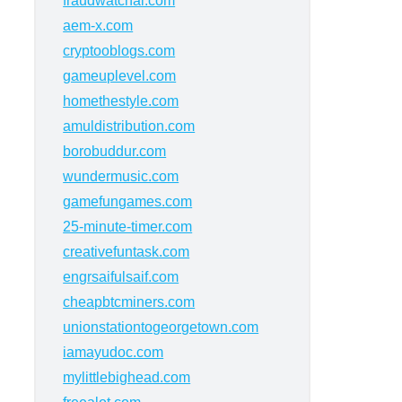
fraudwatchai.com
aem-x.com
cryptooblogs.com
gameuplevel.com
homethestyle.com
amuldistribution.com
borobuddur.com
wundermusic.com
gamefungames.com
25-minute-timer.com
creativefuntask.com
engrsaifulsaif.com
cheapbtcminers.com
unionstationtogeorgetown.com
iamayudoc.com
mylittlebighead.com