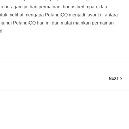
n beragam pilihan permainan, bonus berlimpah, dan
uk melihat mengapa PelangiQQ menjadi favorit di antara
ungi PelangiQQ hari ini dan mulai mainkan permainan
r!
NEXT