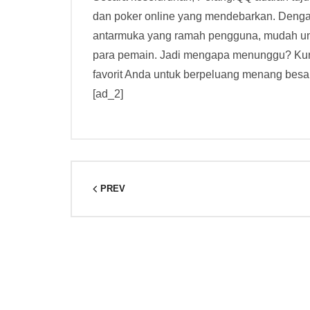
dan poker online yang mendebarkan. Denga
antarmuka yang ramah pengguna, mudah unt
para pemain. Jadi mengapa menunggu? Kunj
favorit Anda untuk berpeluang menang besa
[ad_2]
PREV