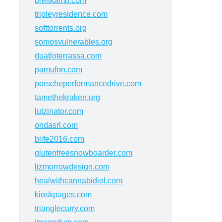
breitkamp.com
tripleyresidence.com
softtorrents.org
somosvulnerables.org
duatloterrassa.com
pamufon.com
porscheperformancedrive.com
tamethekraken.org
lutzinator.com
ondasrl.com
blife2016.com
glutenfreesnowboarder.com
lizmorrowdesign.com
healwithcannabidiol.com
kioskpages.com
trianglecurry.com