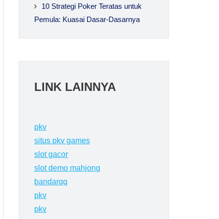
10 Strategi Poker Teratas untuk
Pemula: Kuasai Dasar-Dasarnya
LINK LAINNYA
pkv
situs pkv games
slot gacor
slot demo mahjong
bandarqq
pkv
pkv