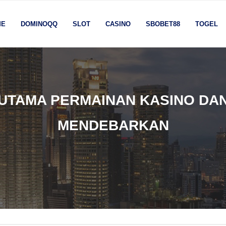
ME
DOMINOQQ
SLOT
CASINO
SBOBET88
TOGEL
UTAMA PERMAINAN KASINO DA
MENDEBARKAN