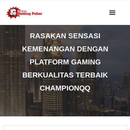
Skip
to
content
RASAKAN SENSASI
KEMENANGAN DENGAN
PLATFORM GAMING
BERKUALITAS TERBAIK
CHAMPIONQQ