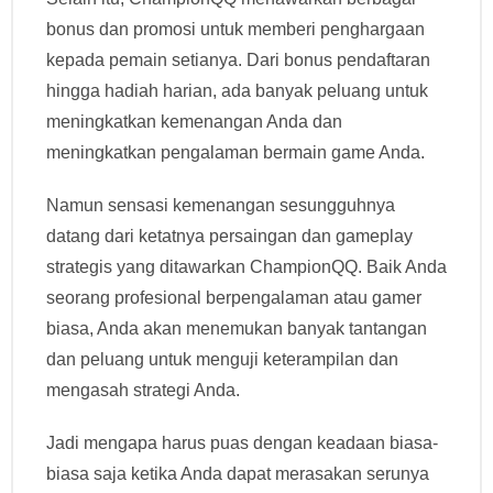
bonus dan promosi untuk memberi penghargaan
kepada pemain setianya. Dari bonus pendaftaran
hingga hadiah harian, ada banyak peluang untuk
meningkatkan kemenangan Anda dan
meningkatkan pengalaman bermain game Anda.
Namun sensasi kemenangan sesungguhnya
datang dari ketatnya persaingan dan gameplay
strategis yang ditawarkan ChampionQQ. Baik Anda
seorang profesional berpengalaman atau gamer
biasa, Anda akan menemukan banyak tantangan
dan peluang untuk menguji keterampilan dan
mengasah strategi Anda.
Jadi mengapa harus puas dengan keadaan biasa-
biasa saja ketika Anda dapat merasakan serunya