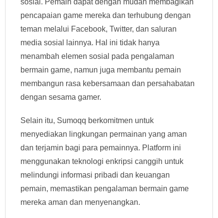
sosial. Pemain dapat dengan mudah membagikan
pencapaian game mereka dan terhubung dengan
teman melalui Facebook, Twitter, dan saluran
media sosial lainnya. Hal ini tidak hanya
menambah elemen sosial pada pengalaman
bermain game, namun juga membantu pemain
membangun rasa kebersamaan dan persahabatan
dengan sesama gamer.
Selain itu, Sumoqq berkomitmen untuk
menyediakan lingkungan permainan yang aman
dan terjamin bagi para pemainnya. Platform ini
menggunakan teknologi enkripsi canggih untuk
melindungi informasi pribadi dan keuangan
pemain, memastikan pengalaman bermain game
mereka aman dan menyenangkan.