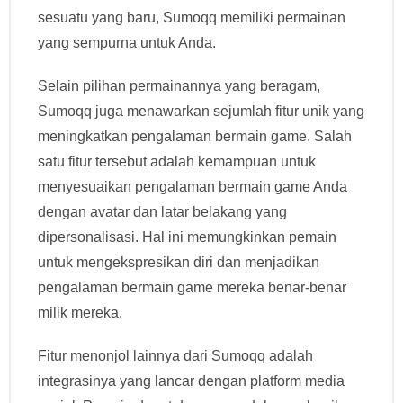
sesuatu yang baru, Sumoqq memiliki permainan
yang sempurna untuk Anda.
Selain pilihan permainannya yang beragam,
Sumoqq juga menawarkan sejumlah fitur unik yang
meningkatkan pengalaman bermain game. Salah
satu fitur tersebut adalah kemampuan untuk
menyesuaikan pengalaman bermain game Anda
dengan avatar dan latar belakang yang
dipersonalisasi. Hal ini memungkinkan pemain
untuk mengekspresikan diri dan menjadikan
pengalaman bermain game mereka benar-benar
milik mereka.
Fitur menonjol lainnya dari Sumoqq adalah
integrasinya yang lancar dengan platform media