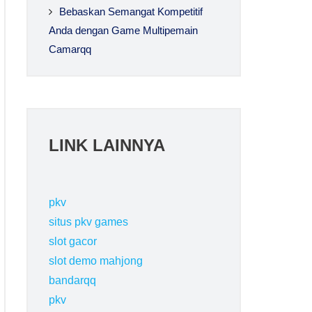
Bebaskan Semangat Kompetitif
Anda dengan Game Multipemain
Camarqq
LINK LAINNYA
pkv
situs pkv games
slot gacor
slot demo mahjong
bandarqq
pkv