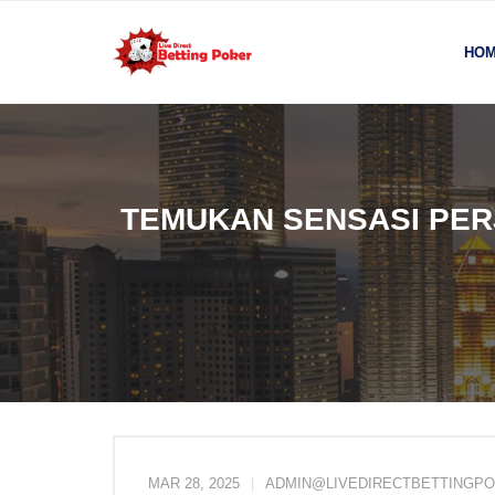
Skip
to
HO
content
TEMUKAN SENSASI PER
MAR 28, 2025
ADMIN@LIVEDIRECTBETTINGP