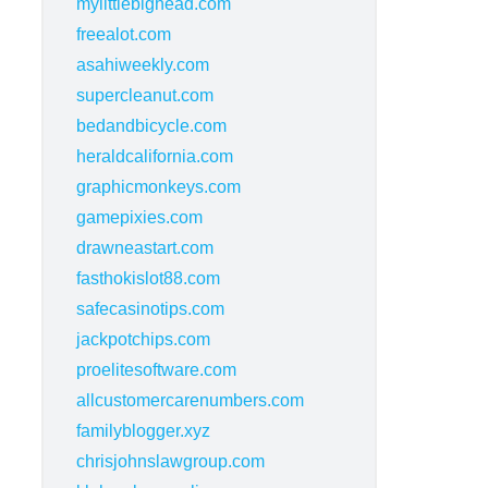
mylittlebighead.com
freealot.com
asahiweekly.com
supercleanut.com
bedandbicycle.com
heraldcalifornia.com
graphicmonkeys.com
gamepixies.com
drawneastart.com
fasthokislot88.com
safecasinotips.com
jackpotchips.com
proelitesoftware.com
allcustomercarenumbers.com
familyblogger.xyz
chrisjohnslawgroup.com