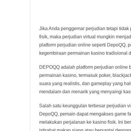
Jika Anda penggemar perjudian tetapi tida
fisik, maka perjudian virtual mungkin menj
platform perjudian online seperti DepoQQ,
kegembiraan permainan kasino tradisional 
DEPOQQ adalah platform perjudian online 
permainan kasino, termasuk poker, blackjack
suara yang realistis, dan gameplay yang 
mendalam dan menarik yang menyaingi kasi
Salah satu keunggulan terbesar perjudian 
DepoQQ, pemain dapat mengakses game favo
melakukan perjalanan ke kasino fisik. Ini b
istirahat makan siang atau bersantai dengan