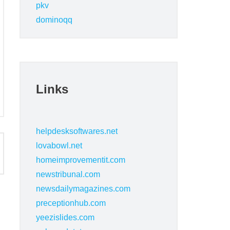
pkv
dominoqq
Links
helpdesksoftwares.net
lovabowl.net
homeimprovementit.com
newstribunal.com
newsdailymagazines.com
preceptionhub.com
yeezislides.com