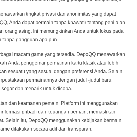
menawarkan tingkat privasi dan anonimitas yang dapat
Q, Anda dapat bermain tanpa khawatir tentang penilaian
ngan orang asing. Ini memungkinkan Anda untuk fokus pada
 tanpa gangguan apa pun.
h berbagai macam game yang tersedia. DepoQQ menawarkan
kah Anda penggemar permainan kartu klasik atau lebih
kan sesuatu yang sesuai dengan preferensi Anda. Selain
rpustakaan permainannya dengan judul -judul baru,
segar dan menarik untuk dicoba.
an dan keamanan pemain. Platform ini menggunakan
i informasi pribadi dan keuangan pemain, memastikan
t. Selain itu, DepoQQ menggunakan kebijakan bermain
me dilakukan secara adil dan transparan.