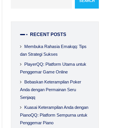
SEARCH
RECENT POSTS
Membuka Rahasia Emakqq: Tips
dan Strategi Sukses
PlayerQQ: Platform Utama untuk
Penggemar Game Online
Bebaskan Keterampilan Poker
Anda dengan Permainan Seru
Senjaqq
Kuasai Keterampilan Anda dengan
PianoQQ: Platform Sempurna untuk
Penggemar Piano